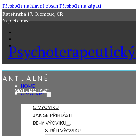
Přeskočit na hlavní obsah
Přeskočit na zápatí
Kateřinská 17, Olomouc, ČR
Najdete nás:
Psychoterapeutický
AKTUÁLNĚ
HOME
MÁTE DOTAZ?
O VÝCVIKU
O VÝCVIKU
JAK SE PŘIHLÁSIT
BĚHY VÝCVIKU
8. BĚH VÝCVIKU