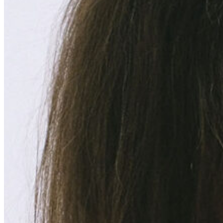
HOME
O VÝCVIKU
O VÝCVIKU
JAK SE PŘIHLÁSIT
BĚHY VÝCVIKU
8. BĚH VÝCVIKU
6. A 7. BĚH VÝCVIKU
5. BĚH VÝCVIKU
4. BĚH VÝCVIKU
3. BĚH VÝCVIKU
2. BĚH VÝCVIKU
1. BĚH VÝCVIKU
LEKTOŘI
LEKTOŘI 5. BĚH
LEKTOŘI 4. BĚH
LEKTOŘI 3. BĚH
LEKTOŘI 2. BĚH
LEKTOŘI 1. BĚH