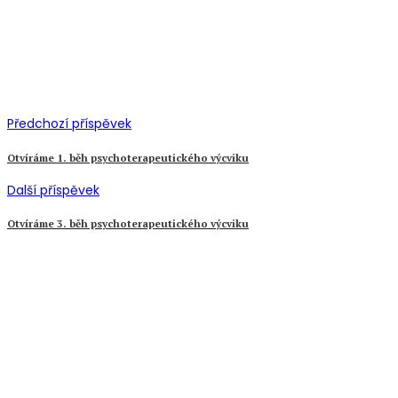
Předchozí příspěvek
Otvíráme 1. běh psychoterapeutického výcviku
Další příspěvek
Otvíráme 3. běh psychoterapeutického výcviku