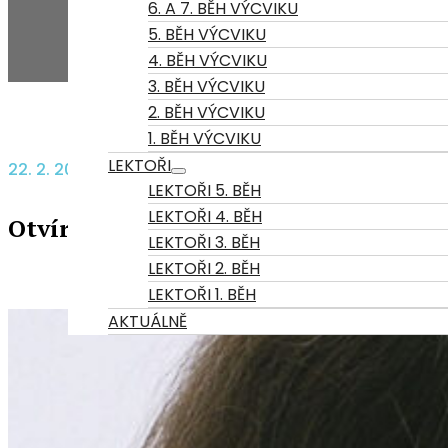
6. A 7. BĚH VÝCVIKU
5. BĚH VÝCVIKU
4. BĚH VÝCVIKU
3. BĚH VÝCVIKU
2. BĚH VÝCVIKU
1. BĚH VÝCVIKU
LEKTOŘI
22. 2. 2022
LEKTOŘI 5. BĚH
LEKTOŘI 4. BĚH
Otvíráme 2. běh psychoterapeutické
LEKTOŘI 3. BĚH
LEKTOŘI 2. BĚH
LEKTOŘI 1. BĚH
AKTUÁLNĚ
CENÍK
FAQ
KONTAKT