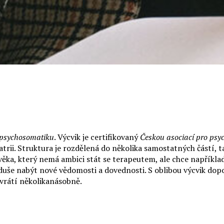
a psychosomatiku
. Výcvik je certifikovaný
Českou asociací pro psyc
trii. Struktura je rozdělená do několika samostatných částí, 
ěka, který nemá ambici stát se terapeutem, ale chce například 
še nabýt nové vědomosti a dovednosti. S oblibou výcvik dopor
 vrátí několikanásobně.