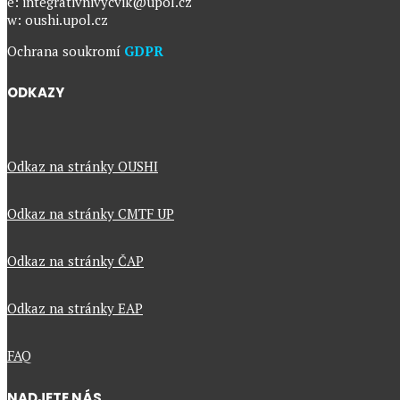
e: integrativnivycvik@upol.cz
w: oushi.upol.cz
Ochrana soukromí
GDPR
ODKAZY
Odkaz na stránky OUSHI
Odkaz na stránky CMTF UP
Odkaz na stránky ČAP
Odkaz na stránky EAP
FAQ
NADJETE NÁS