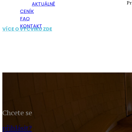
Pr
AKTUÁLNĚ
CENÍK
FAQ
KONTAKT
VÍCE O VÝCVIKU ZDE
Chcete se
přihlásit?