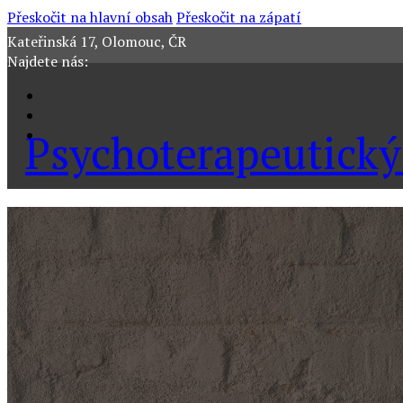
Přeskočit na hlavní obsah
Přeskočit na zápatí
Kateřinská 17, Olomouc, ČR
Najdete nás:
Psychoterapeutický
HOME
MÁTE DOTAZ?
O VÝCVIKU
O VÝCVIKU
JAK SE PŘIHLÁSIT
BĚHY VÝCVIKU
8. BĚH VÝCVIKU