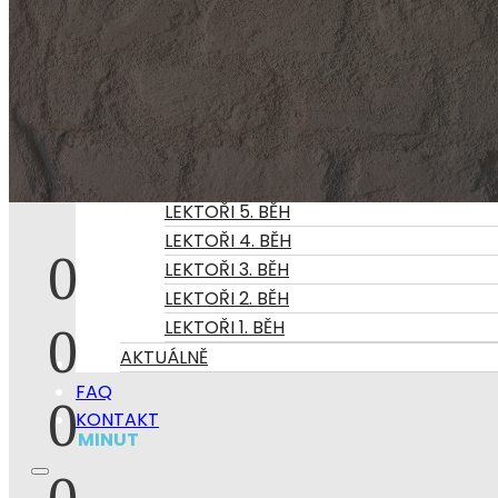
6. A 7. BĚH VÝCVIKU
5. BĚH VÝCVIKU
4. BĚH VÝCVIKU
3. BĚH VÝCVIKU
2. BĚH VÝCVIKU
1. BĚH VÝCVIKU
LEKTOŘI
LEKTOŘI 5. BĚH
LEKTOŘI 4. BĚH
0
LEKTOŘI 3. BĚH
DNI
LEKTOŘI 2. BĚH
0
LEKTOŘI 1. BĚH
AKTUÁLNĚ
CENÍK
HODIN
FAQ
0
KONTAKT
MINUT
0