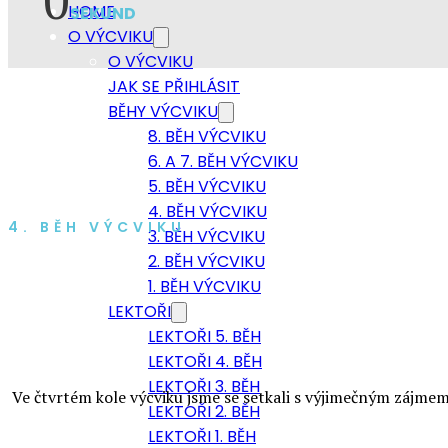
HOME
SEKUND
O VÝCVIKU
O VÝCVIKU
JAK SE PŘIHLÁSIT
BĚHY VÝCVIKU
8. BĚH VÝCVIKU
6. A 7. BĚH VÝCVIKU
5. BĚH VÝCVIKU
4. BĚH VÝCVIKU
4. BĚH VÝCVIKU
3. BĚH VÝCVIKU
2. BĚH VÝCVIKU
1. BĚH VÝCVIKU
LEKTOŘI
LEKTOŘI 5. BĚH
LEKTOŘI 4. BĚH
LEKTOŘI 3. BĚH
Ve čtvrtém kole výcviku jsme se setkali s výjimečným zájmem
LEKTOŘI 2. BĚH
LEKTOŘI 1. BĚH