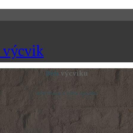
 výcvik
Běh
výcviku
Informace o běhu výcviku